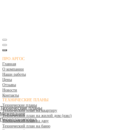
ПРО АРГОС
Главная
О компании
Наши работы
Цены
Отзывы
Новости
Контакты
ТЕХНИЧЕСКИЕ ПЛАНЫ
Технические планы
Технические планы
Технический план на квартиру
Межевание
Технический план на жилой дом (ижс)
Перепланировка
Технический план на дачу
Технический план на баню