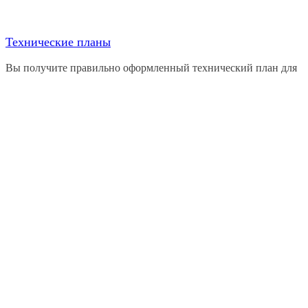
Технические планы
Вы получите правильно оформленный технический план для
оформления недвижимости в собственность или введения
объекта в эксплуатацию
Согласование перепланировок