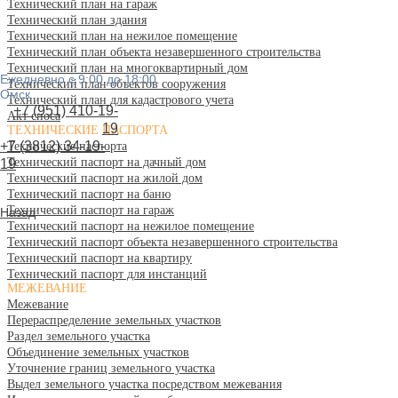
Технический план на гараж
Технический план здания
Технический план на нежилое помещение
Технический план объекта незавершенного строительства
Технический план на многоквартирный дом
Ежедневно с 9:00 до 18:00.
Технический план объектов сооружения
Омск
Технический план для кадастрового учета
+7 (951) 410-19-
Акт сноса
19
ТЕХНИЧЕСКИЕ ПАСПОРТА
+7 (3812) 34-19-
Технические паспорта
Технический паспорт на дачный дом
19
Технический паспорт на жилой дом
Технический паспорт на баню
Технический паспорт на гараж
Назад
Технический паспорт на нежилое помещение
Технический паспорт объекта незавершенного строительства
Технический паспорт на квартиру
Технический паспорт для инстанций
МЕЖЕВАНИЕ
Межевание
Перераспределение земельных участков
Раздел земельного участка
Объединение земельных участков
Уточнение границ земельного участка
Выдел земельного участка посредством межевания