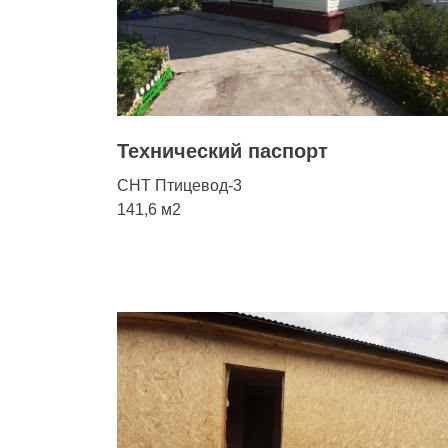
ой
Технический паспорт
у
СНТ Птицевод-3
ню
141,6 м2
аж
жилое
а
ов