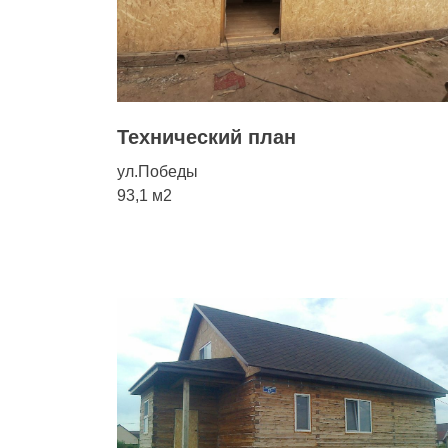
РТА
Технический план
ул.Победы
93,1 м2
баню
екта