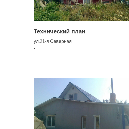
ана
ана
Технический план
ана
ул.21-я Северная
-
ана
ы
х