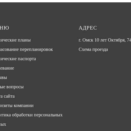
ЕНЮ
АДРЕС
нические планы
г. Омск 10 лет Октября, 74
ласование перепланировок
Схема проезда
ические паспорта
евание
ывы
тые вопросы
а сайта
визиты компании
итика обработки персональных
ных