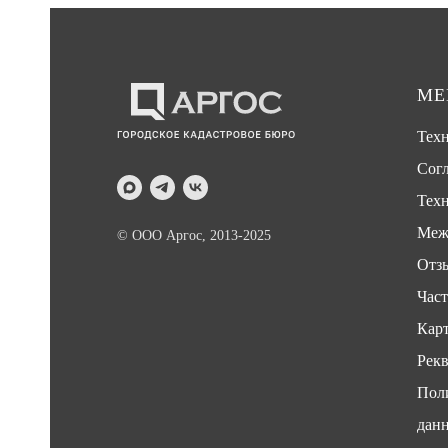
М
Тех
Сог
Техн
Меж
© ООО Аргос, 2013-2025
Отз
Час
Карт
Рек
Пол
дан