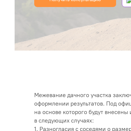
ртиру
ой
ю
аж
илое
Межевание дачного участка заключ
а
оформлении результатов. Под офи
на основе которого будут внесены
в следующих случаях:
1. Разногласия с соседями о разме