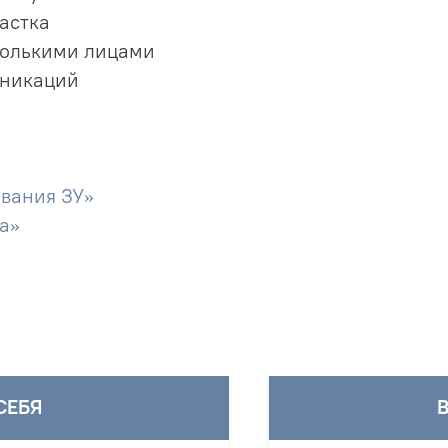
астка
колькими лицами
уникаций
вания ЗУ»
а»
СЕБЯ