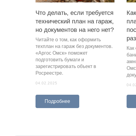
Что делать, если требуется
Ка
технический план на гараж,
пла
но документов на него нет?
пос
ра
Читайте о том, как оформить
техплан на гараж без документов.
Как
«Аргос Омск» поможет
бан
подготовить бумаги и
амн
зарегистрировать объект в
Омс
ка
Росреестре.
док
04.02.2025
04.0
ного
Подробнее
а