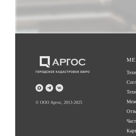
М
Тех
Сог
Техн
Меж
© ООО Аргос, 2013-2025
Отз
Час
Карт