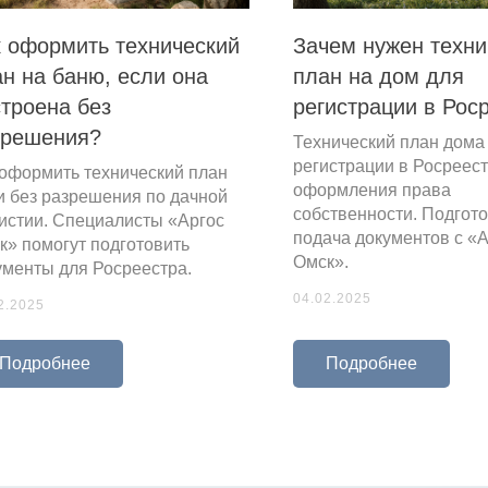
к оформить технический
Зачем нужен техни
н на баню, если она
план на дом для
троена без
регистрации в Рос
зрешения?
Технический план дома
регистрации в Росреест
 оформить технический план
оформления права
и без разрешения по дачной
собственности. Подгото
истии. Специалисты «Аргос
подача документов с «
к» помогут подготовить
Омск».
ументы для Росреестра.
04.02.2025
2.2025
Подробнее
Подробнее