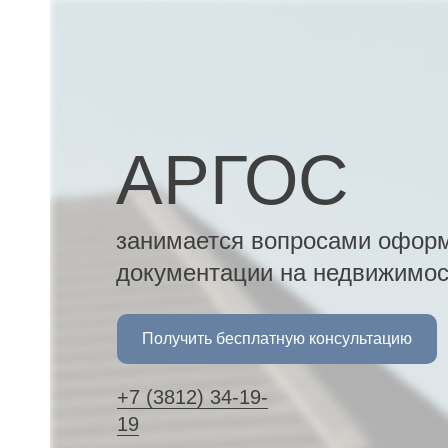
ана
ана
ана
АРГОС
ана
занимается вопросами оформ
документации на недвижимост
Получить бесплатную консультацию
ы
+7 (3812) 34-19-
х
19