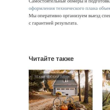
Самостоятельные обмеры и подготовка
оформления технического плана объ
Мы оперативно организуем выезд спец
с гарантией результата.
РТА
Читайте также
баню
ТЕХНИЧЕСКИЙ ПЛАН
екта