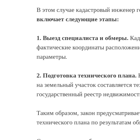
В этом случае кадастровый инженер г
включает следующие этапы:
1. Выезд специалиста и обмеры.
Кад
ой
фактические координаты расположения
у
параметры.
ню
аж
2. Подготовка технического плана.
Н
на земельный участок составляется т
жилое
государственный реестр недвижимости
а
Таким образом, закон предусматривае
технического плана по результатам об
ов