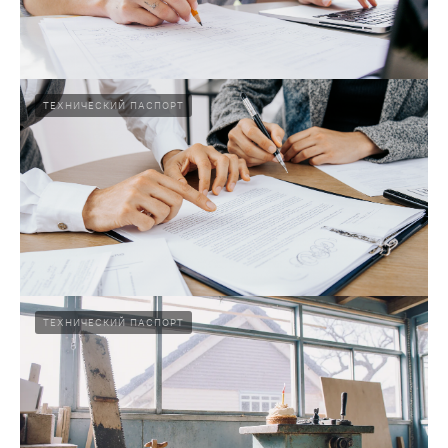
ТЕХНИЧЕСКИЙ ПАСПОРТ
Что такое технический паспорт?
Технический паспорт — документ с полным описанием
квартиры или дома. «Аргос Омск» подготовит техпаспорт
быстро и с учётом всех требований.
04.02.2025
ТЕХНИЧЕСКИЙ ПАСПОРТ
Подробнее
Где можно получить технический паспорт на
дом или квартиру?
Получить технический паспорт на дом или квартиру в Омске