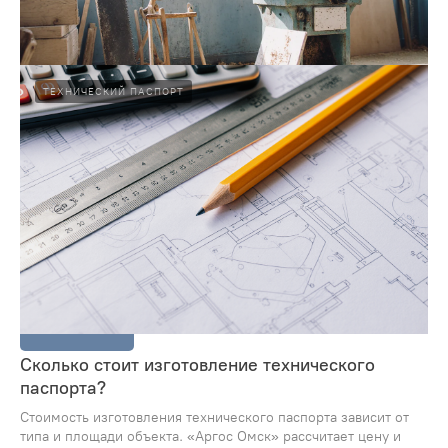
можно через БТИ. Профессиональная подготовка
документов и сопровождение с «Аргос Омск».
04.02.2025
ТЕХНИЧЕСКИЙ ПАСПОРТ
Подробнее
Как заказать технический паспорт на нежилое
помещение?
Читайте о том, как правильно заказать технический паспорт
на нежилое помещение. Аргос Омск поможет с обмерами и
оформлением документов.
04.02.2025
Подробнее
Сколько стоит изготовление технического
паспорта?
Стоимость изготовления технического паспорта зависит от
типа и площади объекта. «Аргос Омск» рассчитает цену и