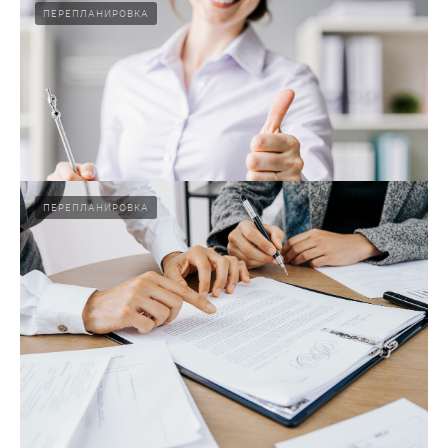
ПЕРЕПЛАНИРОВКА
Подробнее
Как узаконить перепланировку?
Узаконить перепланировку квартиры или дома в Омске
можно с техническим паспортом и согласованиями.
Подготовка документов и сопровождение с «Аргос Омск».
04.02.2025
ПЕРЕПЛАНИРОВКА
Подробнее
Где согласовать перепланировку?
Читайте, где согласовать перепланировку: в администрации,
жилинспекции и других органах. Узнайте, как упростить
процесс с помощью специалистов.
04.02.2025
Подробнее