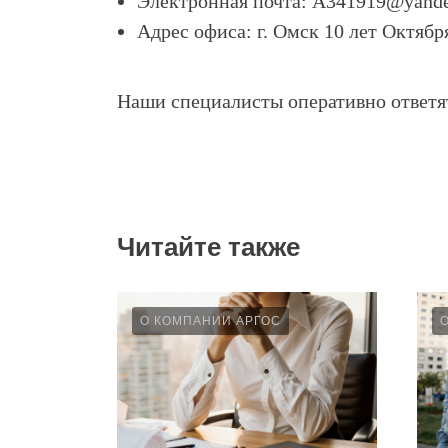
Электронная почта: A341919@yande
Адрес офиса: г. Омск 10 лет Октября
Наши специалисты оперативно ответя
ой
у
ню
аж
Читайте также
жилое
О КОМПАНИИ АРГОС
а
ов