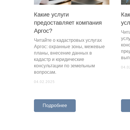
Какие услуги
Как
предоставляет компания
усл
Аргос?
Чит
РТА
усл
Читайте о кадастровых услугах
кон
Аргос: охранные зоны, межевые
пре
планы, внесение данных в
вып
кадастр и юридические
консультации по земельным
04.0
вопросам.
04.02.2025
баню
Подробнее
екта