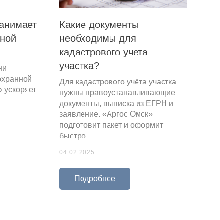
занимает
Какие документы
ной
необходимы для
кадастрового учета
участка?
ни
охранной
Для кадастрового учёта участка
» ускоряет
нужны правоустанавливающие
и
документы, выписка из ЕГРН и
заявление. «Аргос Омск»
подготовит пакет и оформит
быстро.
04.02.2025
Подробнее