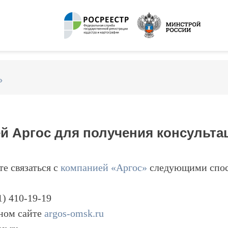
»
ей Аргос для получения консульта
е связаться с
компанией «Аргос»
следующими спос
1) 410-19-19
ном сайте
argos-omsk.ru