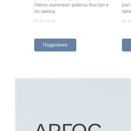
Омск» выполнит работы быстро и
рас
по закону.
про
04.02.2025
04.0
РТА
Подробнее
баню
екта