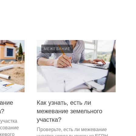
МЕЖЕВАНИЕ
вание
Как узнать, есть ли
а?
межевание земельного
участка?
участка
асование
Проверьте, есть ли межевание
жевого