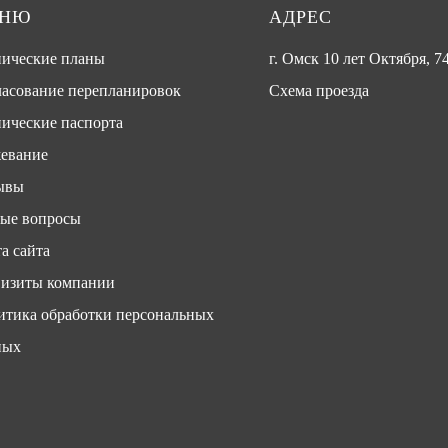
ЕНЮ
АДРЕС
нические планы
г. Омск 10 лет Октября, 74
ласование перепланировок
Схема проезда
ические паспорта
евание
ывы
тые вопросы
а сайта
визиты компании
итика обработки персональных
ных