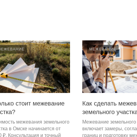
МЕЖЕВАНИЕ
МЕЖЕВАНИЕ
олько стоит межевание
Как сделать меже
стка?
земельного участк
имость межевания земельного
Межевание земельного 
стка в Омске начинается от
включает замеры, согл
0 ₽. Консультация и точный
границ и подготовку ме