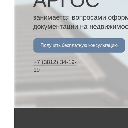
АРГОС
занимается вопросами оформ
документации на недвижимост
Получить бесплатную консультацию
+7 (3812) 34-19-
ка
19
ного
а