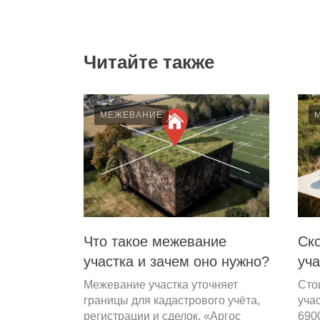
Читайте также
ой
МЕЖЕВАНИЕ
у
ню
аж
жилое
Что такое межевание
Ск
а
участка и зачем оно нужно?
уча
Межевание участка уточняет
Сто
границы для кадастрового учёта,
уча
регистрации и сделок. «Аргос
690
ов