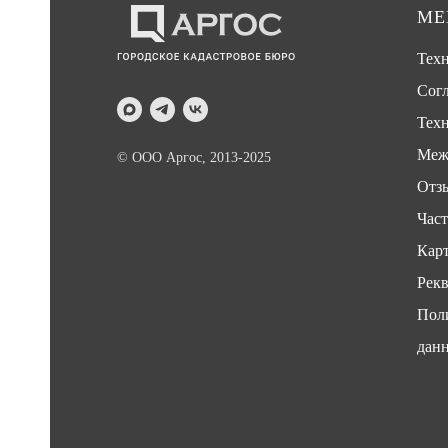
М
ана
Тех
ана
Сог
Техн
ана
Меж
© ООО Аргос, 2013-2025
ана
Отз
Час
Карт
Рек
Пол
дан
ы
х