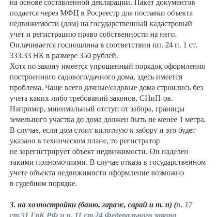
на основе составленной декларации. Пакет документов
подается через МФЦ в Росреестр для поставки объекта
недвижимости (дом) на государственный кадастровый
учет и регистрацию право собственности на него.
Оплачивается госпошлина в соответствии пп. 24 п. 1 ст.
333.33 НК в размере 350 рублей.
Хотя по закону имеется упрощенный порядок оформления
построенного садового/дачного дома, здесь имеется
проблема. Чаще всего дачные/садовые дома строились без
учета каких-либо требований законов, СНиП-ов.
Например, минимальный отступ от забора, границы
земельного участка до дома должен быть не менее 1 метра.
В случае, если дом стоит вплотную к забору и это будет
указано в техническом плане, то регистратор
не зарегистрирует объект недвижимости. Он наделен
такими полномочиями. В случае отказа в государственном
учете объекта недвижимости оформление возможно
в судебном порядке.
3. на хозпостройки (баню, гараж, сарай и т. п)
(
п. 17
ст.51 ГрК РФ
и
п. 11 ст.24 Федерального закона